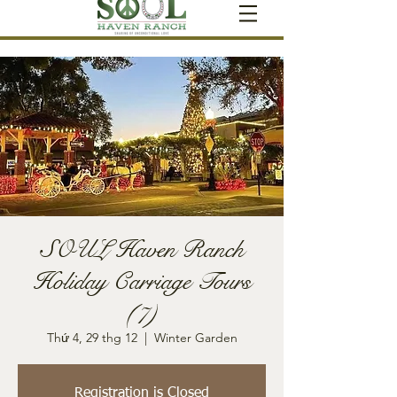
SOUL Haven Ranch
Holiday Carriage Tours
(7)
Thứ 4, 29 thg 12
  |  
Winter Garden
Registration is Closed