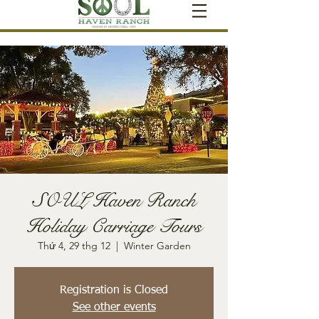
SOUL Haven Ranch
Holiday Carriage Tours
Thứ 4, 29 thg 12
  |  
Winter Garden
Registration is Closed
See other events