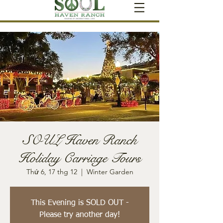
SOUL Haven Ranch
Holiday Carriage Tours
Thứ 6, 17 thg 12
  |  
Winter Garden
This Evening is SOLD OUT -
Please try another day!