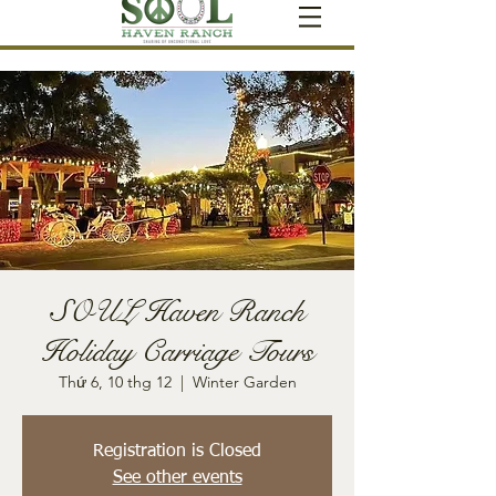
SOUL Haven Ranch
Holiday Carriage Tours
Thứ 6, 10 thg 12
  |  
Winter Garden
Registration is Closed
See other events