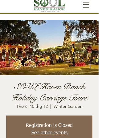
SOUL Haven Ranch
Holiday Carriage Tours
Thứ 6, 10 thg 12
  |  
Winter Garden
Registration is Closed
See other events