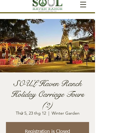
SOUL Haven Ranch
Holiday Carriage Tours
(2)
Thứ 5, 23 thg 12
  |  
Winter Garden
Registration is Closed